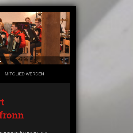
.
MITGLIED WERDEN
t
fronn
engemeinde gerne, ein