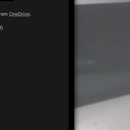
serem
OneDrive
.
t)