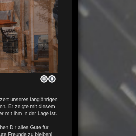
zert unseres langjährigen
n. Er zeigte mit diesem
 mit ihm in der Lage ist.
en Dir alles Gute für
ute Freunde zu bleiben!