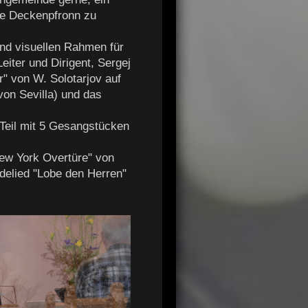
he Deckenpfronn zu
und visuellen Rahmen für
iter und Dirigent, Sergej
r" von W. Solotarjov auf
von Sevilla) und das
Teil mit 5 Gesangstücken
New York Overtüre" von
delied "Lobe den Herren"