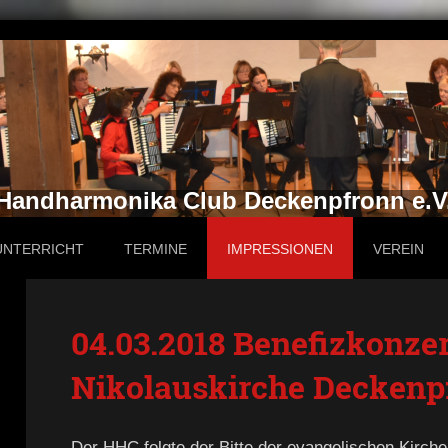
Handharmonika Club Deckenpfronn e.V
UNTERRICHT
TERMINE
IMPRESSIONEN
VEREIN
04.03.2018 Benefizkonzer
Nikolauskirche Deckenp
Der HHC folgte der Bitte der evangelischen Kirch