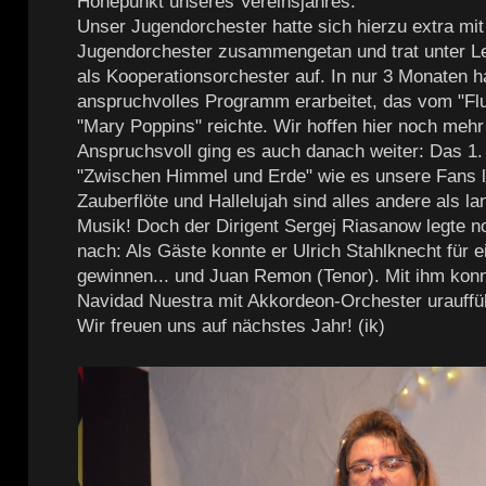
Höhepunkt unseres Vereinsjahres.
Unser Jugendorchester hatte sich hierzu extra mi
Jugendorchester zusammengetan und trat unter Le
als Kooperationsorchester auf. In nur 3 Monaten ha
anspruchvolles Programm erarbeitet, das vom "Flu
"Mary Poppins" reichte. Wir hoffen hier noch mehr 
Anspruchsvoll ging es auch danach weiter: Das 1.
"Zwischen Himmel und Erde" wie es unsere Fans l
Zauberflöte und Hallelujah sind alles andere als l
Musik! Doch der Dirigent Sergej Riasanow legte n
nach: Als Gäste konnte er Ulrich Stahlknecht für e
gewinnen... und Juan Remon (Tenor). Mit ihm konn
Navidad Nuestra mit Akkordeon-Orchester urauffü
Wir freuen uns auf nächstes Jahr! (ik)