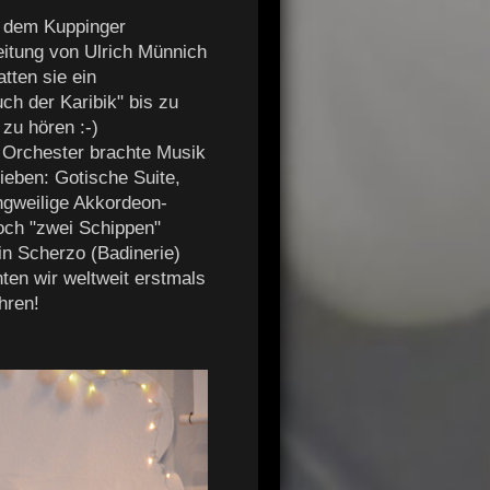
t dem Kuppinger
itung von Ulrich Münnich
tten sie ein
ch der Karibik" bis zu
zu hören :-)
 Orchester brachte Musik
ieben: Gotische Suite,
angweilige Akkordeon-
och "zwei Schippen"
in Scherzo (Badinerie)
ten wir weltweit erstmals
hren!