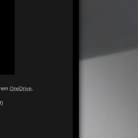
serem
OneDrive
.
t)